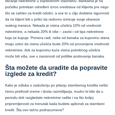
sticanje nekretnine u sopstvenom vlasništvu. Bankama je na
početku potreban određeni iznos sredstava od klijenta pre nego
što se zahtev za kredit odobri, a sve to u cilju dodatne sigurnosti
da će klijent biti u prilici da redovno izmiruje svoje obaveze
svakog meseca. Nekada je visina učešća 10% od vrednosti
nekretnine, a nekada 20% ili više – zavisi i od tipa nekretnine
koja se kupuje. Primera radi, neke od banaka za kupovinu stana
imaju uslov da visina učešća bude 20% od procenjene vrednosti
nekretnine, dok za kupovinu kuće visina potrebnog učešća
može biti viša, sve u zavisnosti od politike poslovanja banaka.
Šta možete da uradite da popravite
izglede za kredit?
Kako je odluka o zaduženju po pitanju stambenog kredita nešto
čemu prethodi vreme i dosta razmišljanja, mudro bi bilo da u
periodu dok razgledate nekretnine radite i na što boljoj
pripremljenosti za trenutak kada budete aplicirali za stambeni
kredit. Šta ovo tačno podrazumeva?