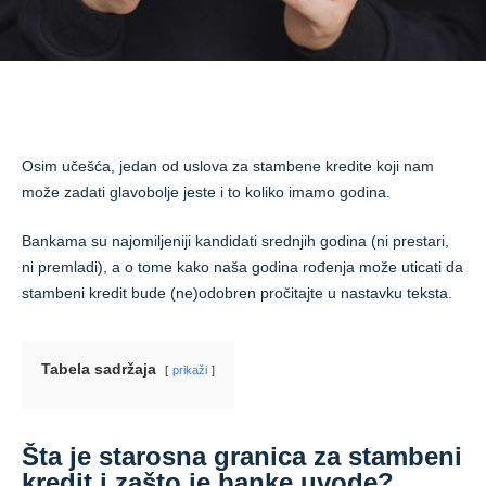
Osim učešća, jedan od uslova za stambene kredite koji nam
može zadati glavobolje jeste i to koliko imamo godina.
Bankama su najomiljeniji kandidati srednjih godina (ni prestari,
ni premladi), a o tome kako naša godina rođenja može uticati da
stambeni kredit bude (ne)odobren pročitajte u nastavku teksta.
Tabela sadržaja
prikaži
Šta je starosna granica za stambeni
kredit i zašto je banke uvode?