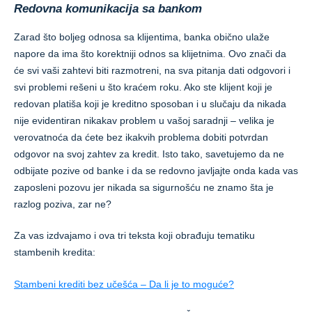
Redovna komunikacija sa bankom
Zarad što boljeg odnosa sa klijentima, banka obično ulaže
napore da ima što korektniji odnos sa klijetnima. Ovo znači da
će svi vaši zahtevi biti razmotreni, na sva pitanja dati odgovori i
svi problemi rešeni u što kraćem roku. Ako ste klijent koji je
redovan platiša koji je kreditno sposoban i u slučaju da nikada
nije evidentiran nikakav problem u vašoj saradnji – velika je
verovatnoća da ćete bez ikakvih problema dobiti potvrdan
odgovor na svoj zahtev za kredit. Isto tako, savetujemo da ne
odbijate pozive od banke i da se redovno javljajte onda kada vas
zaposleni pozovu jer nikada sa sigurnošću ne znamo šta je
razlog poziva, zar ne?
Za vas izdvajamo i ova tri teksta koji obrađuju tematiku
stambenih kredita:
Stambeni krediti bez učešća – Da li je to moguće?