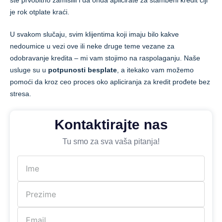
ste prvobitno zamislili i da onda aplicirate za stambeni kredit čiji
je rok otplate kraći.
U svakom slučaju, svim klijentima koji imaju bilo kakve
nedoumice u vezi ove ili neke druge teme vezane za
odobravanje kredita – mi vam stojimo na raspolaganju. Naše
usluge su u
potpunosti besplate
, a itekako vam možemo
pomoći da kroz ceo proces oko apliciranja za kredit prođete bez
stresa.
Kontaktirajte nas
Tu smo za sva vaša pitanja!