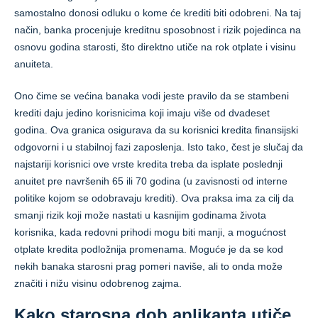
samostalno donosi odluku o kome će krediti biti odobreni. Na taj
način, banka procenjuje kreditnu sposobnost i rizik pojedinca na
osnovu godina starosti, što direktno utiče na rok otplate i visinu
anuiteta.
Ono čime se većina banaka vodi jeste pravilo da se stambeni
krediti daju jedino korisnicima koji imaju više od dvadeset
godina. Ova granica osigurava da su korisnici kredita finansijski
odgovorni i u stabilnoj fazi zaposlenja. Isto tako, čest je slučaj da
najstariji korisnici ove vrste kredita treba da isplate poslednji
anuitet pre navršenih 65 ili 70 godina (u zavisnosti od interne
politike kojom se odobravaju krediti). Ova praksa ima za cilj da
smanji rizik koji može nastati u kasnijim godinama života
korisnika, kada redovni prihodi mogu biti manji, a mogućnost
otplate kredita podložnija promenama. Moguće je da se kod
nekih banaka starosni prag pomeri naviše, ali to onda može
značiti i nižu visinu odobrenog zajma.
Kako starosna dob aplikanta utiče