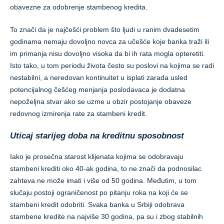
obavezne za odobrenje stambenog kredita.
To znači da je najčešći problem što ljudi u ranim dvadesetim
godinama nemaju dovoljno novca za učešće koje banka traži ili
im primanja nisu dovoljno visoka da bi ih rata mogla opteretiti.
Isto tako, u tom periodu života često su poslovi na kojima se radi
nestabilni, a neredovan kontinuitet u isplati zarada usled
potencijalnog češćeg menjanja poslodavaca je dodatna
nepoželjna stvar ako se uzme u obzir postojanje obaveze
redovnog izmirenja rate za stambeni kredit.
Uticaj starijeg doba na kreditnu sposobnost
Iako je prosečna starost klijenata kojima se odobravaju
stambeni krediti oko 40-ak godina, to ne znači da podnosilac
zahteva ne može imati i više od 50 godina. Međutim, u tom
slučaju postoji ograničenost po pitanju roka na koji će se
stambeni kredit odobriti. Svaka banka u Srbiji odobrava
stambene kredite na najviše 30 godina, pa su i zbog stabilnih