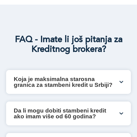
FAQ - Imate li još pitanja za
Kreditnog brokera?
Koja je maksimalna starosna
granica za stambeni kredit u Srbiji?
U Srbiji bankarske ustanove obično zahtevaju da
korisnik stambenog kredita otplati poslednju ratu
pre navršene 65-e ili 70-e godine života, u
Da li mogu dobiti stambeni kredit
zavisnosti od politike konkretne banke.
ako imam više od 60 godina?
U tom slučaju će rok otplate biti ograničen tako da
poslednja rata bude isplaćena pre maksimalne