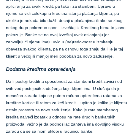
apliciranju za svaki kredit, pa tako i za stambeni. Upravo u
njemu se vidi celokupna kreditna istorija plaćanja klijenta, pa
ukoliko je nekada bilo dužih docnji u plaćanjima ili ako se zbog
nekog duga pokrenuo spor – izveštaj iz Kreditnog biroa to jasno
pokazuje. Banke se na ovaj izveštaj uvek oslanjanju jer
zahvaljujući njemu imaju uvid u (ne)redovnost u izmirenju
obaveza svakog klijenta, pa na osnovu toga znaju da li je je taj
klijent u većoj ili manjoj meri podoban za novo zaduženje.
Dodatna kreditna opterećenja
Da li postoji kreditna sposobnost za stambeni kredit zavisi i od
svih već postojećih zaduženja koje klijent ima. U slučaju da je
mesečna zarada koja se putem računa opterećena ratama za
kreditne kartice ili ratom za keš kredit – upitno je koliko je klijentu
ostalo prostora za novo zaduženje. Kako je rata stambenog
kredita najveći izdatak u odnosu na rate drugih bankarskih
proizvoda, važno je da podnosilac zahteva ima dovoljno visoku
zaradu da se sa njom uklopi u računicu banke.