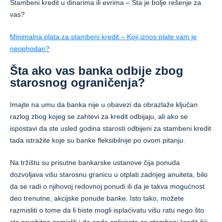
Stambeni kredit u dinarima ili evrima – Šta je bolje rešenje za
vas?
Minimalna plata za stambeni kredit – Koji iznos plate vam je
neophodan?
Šta ako vas banka odbije zbog
starosnog ograničenja?
Imajte na umu da banka nije u obavezi da obrazlaže ključan
razlog zbog kojeg se zahtevi za kredit odbijaju, ali ako se
ispostavi da ste usled godina starosti odbijeni za stambeni kredit
tada istražite koje su banke fleksibilnije po ovom pitanju.
Na tržištu su prisutne bankarske ustanove čija ponuda
dozvoljava višu starosnu granicu u otplati zadnjeg anuiteta, bilo
da se radi o njihovoj redovnoj ponudi ili da je takva mogućnost
deo trenutne, akcijske ponude banke. Isto tako, možete
razmisliti o tome da li biste mogli isplaćivatu višu ratu nego što