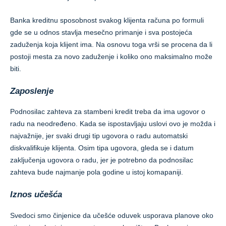
Banka kreditnu sposobnost svakog klijenta računa po formuli
gde se u odnos stavlja mesečno primanje i sva postojeća
zaduženja koja klijent ima. Na osnovu toga vrši se procena da li
postoji mesta za novo zaduženje i koliko ono maksimalno može
biti.
Zaposlenje
Podnosilac zahteva za stambeni kredit treba da ima ugovor o
radu na neodređeno. Kada se ispostavljaju uslovi ovo je možda i
najvažnije, jer svaki drugi tip ugovora o radu automatski
diskvalifikuje klijenta. Osim tipa ugovora, gleda se i datum
zaključenja ugovora o radu, jer je potrebno da podnosilac
zahteva bude najmanje pola godine u istoj komapaniji.
Iznos učešća
Svedoci smo činjenice da učešće oduvek usporava planove oko