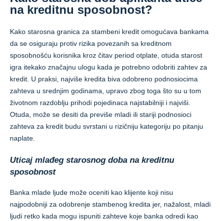
na kreditnu sposobnost?
Kako starosna granica za stambeni kredit omogućava bankama
da se osiguraju protiv rizika povezanih sa kreditnom
sposobnošću korisnika kroz čitav period otplate, otuda starost
igra itekako značajnu ulogu kada je potrebno odobriti zahtev za
kredit. U praksi, najviše kredita biva odobreno podnosiocima
zahteva u srednjim godinama, upravo zbog toga što su u tom
životnom razdoblju prihodi pojedinaca najstabilniji i najviši.
Otuda, može se desiti da previše mladi ili stariji podnosioci
zahteva za kredit budu svrstani u rizičniju kategoriju po pitanju
naplate.
Uticaj mlađeg starosnog doba na kreditnu
sposobnost
Banka mlade ljude može oceniti kao klijente koji nisu
najpodobniji za odobrenje stambenog kredita jer, nažalost, mladi
ljudi retko kada mogu ispuniti zahteve koje banka odredi kao