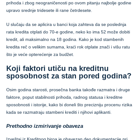
prihoda i zbog neograničenosti po ovom pitanju najbolje godine
upravo srednje tridesete ili rane četrdesete.
U slučaju da se aplicira u banci koja zahteva da se poslednja
rata kredita otplati do 70-e godine, neko ko ima 52 može dobiti
kredit, ali maksimalno na 18 godina. Kako je kod stambenih
kredita reč o velikim sumama, kraći rok otplate znači i višu ratu
što je veće opterećenje za budžet.
Koji faktori utiču na kreditnu
sposobnost za stan pored godina?
Osim godina starosti, prosečna banka takođe razmatra i druge
faktore, poput stabilnosti prihoda, radnog statusa i kreditne
sposobnosti i istorije, kako bi doneli što precizniju procenu rizika
kada se razmatraju stambeni krediti i njihovi aplikanti.
Prethodno izmirivanje obaveza
Izveštaj iz Kreditnog biroa je obavezan deo dokumentacije pri