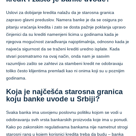
Uslovi za dobijanje kredita nalažu da je starosna granica
zapravo glavni preduslov. Namera banke je da se osigura po
pitanju vraćanja kredita i zato se dosta pažnje poklanja upravo
činjenici da su krediti namenjeni licima u godinama kada je
njegova mogućnost zarađivanja najoptimalnija, odnosno kada je
najveća sigurnost da se traženi krediti uredno isplate. Kada
stvari posmatramo na ovaj način, onda nam je sasvim
razumljivo zašto se zahtevi za stambeni kredit ne odobravaju
toliko često klijentima premladi kao ni onima koji su u poznijim
godinama.
Koja je najčešća starosna granica
koju banke uvode u Srbiji?
Svaka banka ima usvojenu poslovnu politiku kojom se vodi u
odobravanju svih vrsta bankarskih proizvoda koje ima u ponudi.
Kako po zakonskim regulativama bankama nije nametnut strogi
starosni rang u kojem korisnici kredita treba da budu – banka