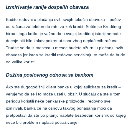
Izmirivanje ranije dospelih obaveza
Budite redovni u plaćanju svih svojih tekućih obaveza – počev
od računa za telefon do rate za keš kredit. Setite se Kreditnog
biroa i toga koliko je važno da u svojoj kreditnoj istoriji nemate
docnje niti bilo kakav pokrenut spor zbog neplaćenih računa.
Trudite se da iz meseca u mesec budete ažurni u plaćanju svih
obaveza jer kada se krediti redovno servisiraju to može da bude
od velike koristi.
Dužina poslovnog odnosa sa bankom
Ako ste dugogodišnji klijent banke u kojoj aplicirate za kredit –
verujemo da se i to može uzeti u obzir. U slučaju da ste u tom
periodu koristili neke bankarske proizvode i redovno sve
izmirivali, banka će na osnovu takvog ponašanja moći da
pretpostavi da ste po pitanju naplate bezbedan korisnik od kojeg
neće biti problem naplatiti potraživanje.