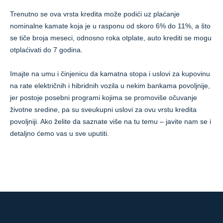
Trenutno se ova vrsta kredita može podići uz plaćanje
nominalne kamate koja je u rasponu od skoro 6% do 11%, a što
se tiče broja meseci, odnosno roka otplate, auto krediti se mogu
otplaćivati do 7 godina.
Imajte na umu i činjenicu da kamatna stopa i uslovi za kupovinu
na rate električnih i hibridnih vozila u nekim bankama povoljnije,
jer postoje posebni programi kojima se promoviše očuvanje
životne sredine, pa su sveukupni uslovi za ovu vrstu kredita
povoljniji. Ako želite da saznate više na tu temu – javite nam se i
detaljno ćemo vas u sve uputiti.