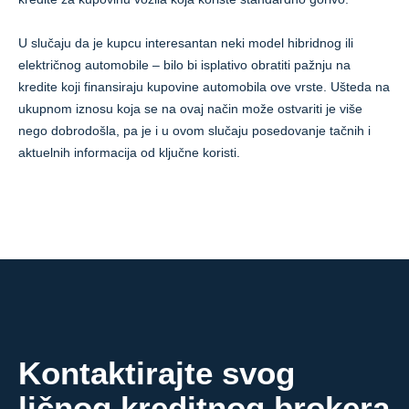
U slučaju da je kupcu interesantan neki model hibridnog ili
električnog automobile – bilo bi isplativo obratiti pažnju na
kredite koji finansiraju kupovine automobila ove vrste. Ušteda na
ukupnom iznosu koja se na ovaj način može ostvariti je više
nego dobrodošla, pa je i u ovom slučaju posedovanje tačnih i
aktuelnih informacija od ključne koristi.
Kontaktirajte svog
ličnog kreditnog brokera