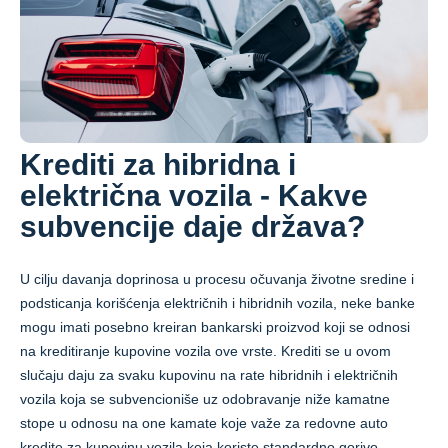
Krediti za hibridna i
električna vozila - Kakve
subvencije daje država?
U cilju davanja doprinosa u procesu očuvanja životne sredine i
podsticanja korišćenja električnih i hibridnih vozila, neke banke
mogu imati posebno kreiran bankarski proizvod koji se odnosi
na kreditiranje kupovine vozila ove vrste. Krediti se u ovom
slučaju daju za svaku kupovinu na rate hibridnih i električnih
vozila koja se subvencioniše uz odobravanje niže kamatne
stope u odnosu na one kamate koje važe za redovne auto
kredite za kupovinu vozila koja koriste standardno gorivo.