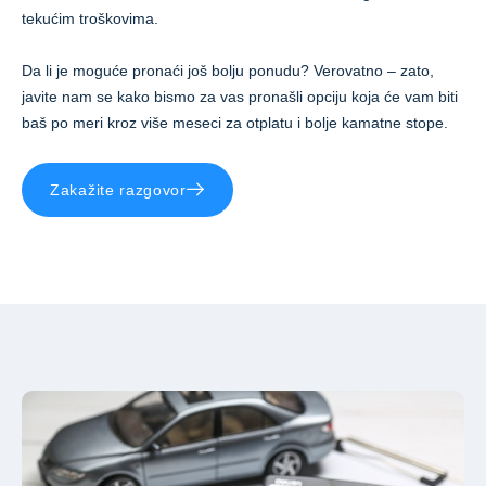
tekućim troškovima.
Da li je moguće pronaći još bolju ponudu? Verovatno – zato,
javite nam se kako bismo za vas pronašli opciju koja će vam biti
baš po meri kroz više meseci za otplatu i bolje kamatne stope.
Zakažite razgovor