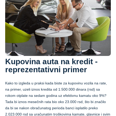
Kupovina auta na kredit -
reprezentativni primer
Kako to izgleda u praksi kada biste za kupovinu vozila na rate,
na primer, uzeli iznos kredita od 1.500.000 dinara (rsd) sa
rokom otplate na sedam godina uz efektivnu kamatu oko 9%?
Tada bi iznos mesečnih rata bio oko 23.000 rsd, što bi značilo
da bi se nakon obračunatog perioda banci isplatilo preko
2.023.000 rsd sa uračunatim troškovima kamate, glavnice i svim