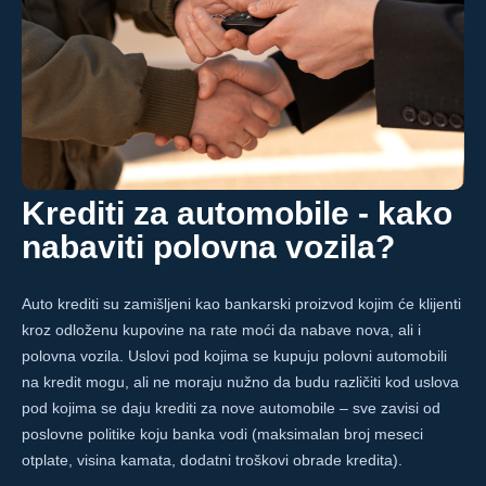
Krediti za automobile - kako
nabaviti polovna vozila?
Auto krediti su zamišljeni kao bankarski proizvod kojim će klijenti
kroz odloženu kupovine na rate moći da nabave nova, ali i
polovna vozila. Uslovi pod kojima se kupuju polovni automobili
na kredit mogu, ali ne moraju nužno da budu različiti kod uslova
pod kojima se daju krediti za nove automobile – sve zavisi od
poslovne politike koju banka vodi (maksimalan broj meseci
otplate, visina kamata, dodatni troškovi obrade kredita).