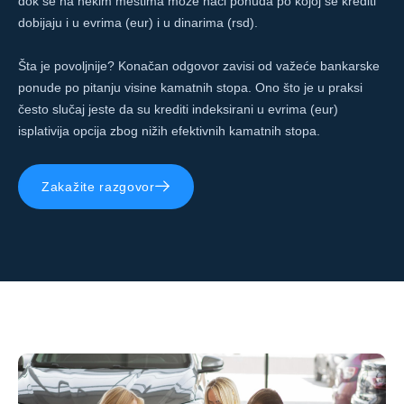
dok se na nekim mestima može naći ponuda po kojoj se krediti
dobijaju i u evrima (eur) i u dinarima (rsd).
Šta je povoljnije? Konačan odgovor zavisi od važeće bankarske
ponude po pitanju visine kamatnih stopa. Ono što je u praksi
često slučaj jeste da su krediti indeksirani u evrima (eur)
isplativija opcija zbog nižih efektivnih kamatnih stopa.
Zakažite razgovor