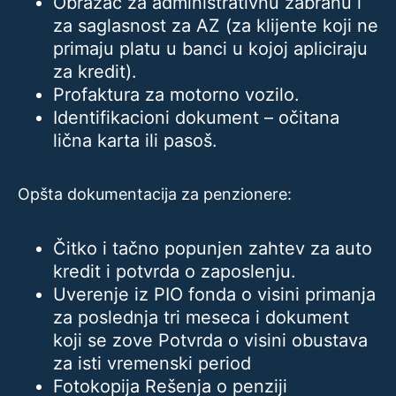
Obrazac za administrativnu zabranu i
za saglasnost za AZ (za klijente koji ne
primaju platu u banci u kojoj apliciraju
za kredit).
Profaktura za motorno vozilo.
Identifikacioni dokument – očitana
lična karta ili pasoš.
Opšta dokumentacija za penzionere:
Čitko i tačno popunjen zahtev za auto
kredit i potvrda o zaposlenju.
Uverenje iz PIO fonda o visini primanja
za poslednja tri meseca i dokument
koji se zove Potvrda o visini obustava
za isti vremenski period
Fotokopija Rešenja o penziji