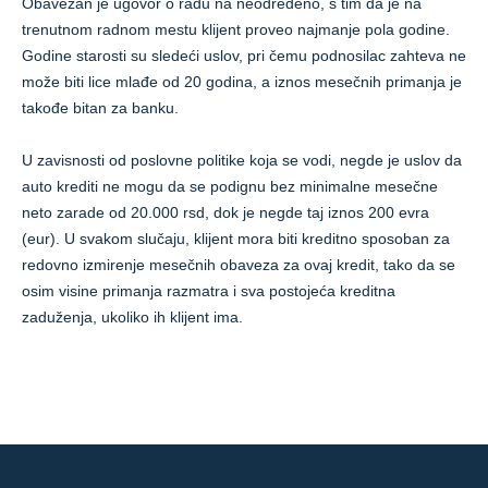
Obavezan je ugovor o radu na neodređeno, s tim da je na
trenutnom radnom mestu klijent proveo najmanje pola godine.
Godine starosti su sledeći uslov, pri čemu podnosilac zahteva ne
može biti lice mlađe od 20 godina, a iznos mesečnih primanja je
takođe bitan za banku.
U zavisnosti od poslovne politike koja se vodi, negde je uslov da
auto krediti ne mogu da se podignu bez minimalne mesečne
neto zarade od 20.000 rsd, dok je negde taj iznos 200 evra
(eur). U svakom slučaju, klijent mora biti kreditno sposoban za
redovno izmirenje mesečnih obaveza za ovaj kredit, tako da se
osim visine primanja razmatra i sva postojeća kreditna
zaduženja, ukoliko ih klijent ima.