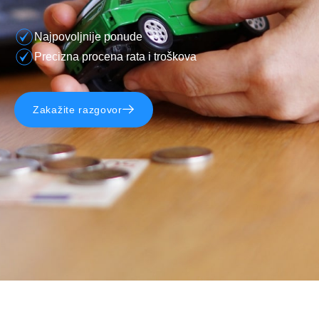
Najpovoljnije ponude
Precizna procena rata i troškova
Zakažite razgovor