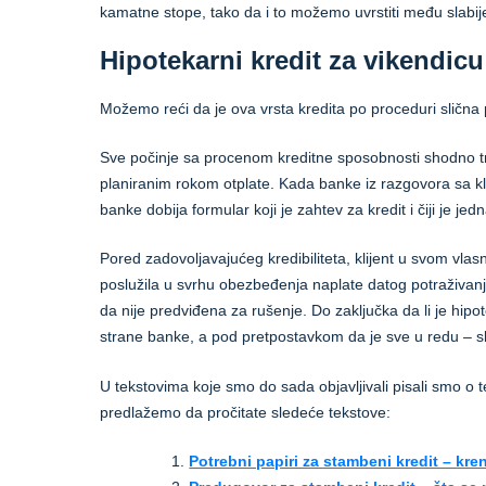
kamatne stope, tako da i to možemo uvrstiti među slabij
Hipotekarni kredit za vikendic
Možemo reći da je ova vrsta kredita po proceduri slična
Sve počinje sa procenom kreditne sposobnosti shodno t
planiranim rokom otplate. Kada banke iz razgovora sa kl
banke dobija formular koji je zahtev za kredit i čiji je jedn
Pored zadovoljavajućeg kredibiliteta, klijent u svom vla
poslužila u svrhu obezbeđenja naplate datog potraživan
da nije predviđena za rušenje. Do zaključka da li je hipot
strane banke, a pod pretpostavkom da je sve u redu – sl
U tekstovima koje smo do sada objavljivali pisali smo o 
predlažemo da pročitate sledeće tekstove:
Potrebni papiri za stambeni kredit – kr