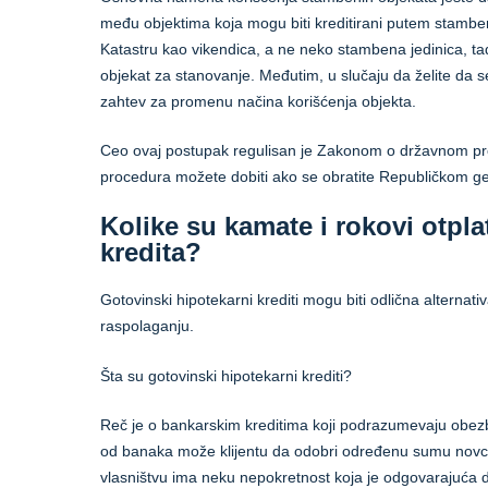
među objektima koja mogu biti kreditirani putem stamben
Katastru kao vikendica, a ne neko stambena jedinica, tad
objekat za stanovanje. Međutim, u slučaju da želite da s
zahtev za promenu načina korišćenja objekta.
Ceo ovaj postupak regulisan je Zakonom o državnom prem
procedura možete dobiti ako se obratite Republičkom 
Kolike su kamate i rokovi otpl
kredita?
Gotovinski hipotekarni krediti mogu biti odlična alternativ
raspolaganju.
Šta su gotovinski hipotekarni krediti?
Reč je o bankarskim kreditima koji podrazumevaju obezbe
od banaka može klijentu da odobri određenu sumu novca 
vlasništvu ima neku nepokretnost koja je odgovarajuća da