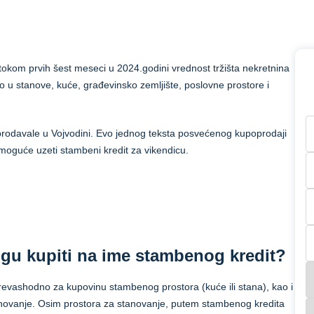
kom prvih šest meseci u 2024.godini vrednost tržišta nekretnina
ralo u stanove, kuće, građevinsko zemljište, poslovne prostore i
prodavale u Vojvodini. Evo jednog teksta posvećenog kupoprodaji
e moguće uzeti stambeni kredit za vikendicu.
ogu kupiti na ime stambenog kredit?
revashodno za kupovinu stambenog prostora (kuće ili stana), kao i
tanovanje. Osim prostora za stanovanje, putem stambenog kredita