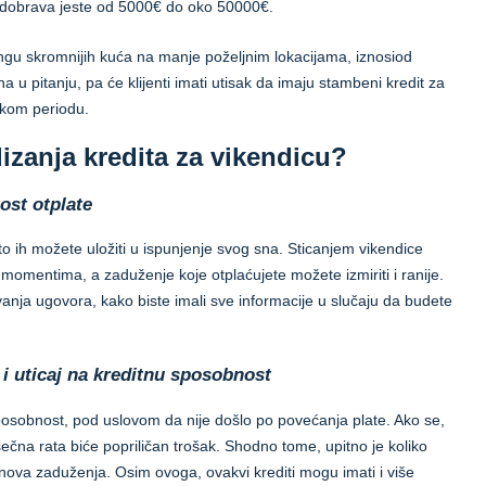
 odobrava jeste od 5000€ do oko 50000€.
ngu skromnijih kuća na manje poželjnim lokacijama, iznosiod
 pitanju, pa će klijenti imati utisak da imaju stambeni kredit za
skom periodu.
izanja kredita za vikendicu?
ost otplate
to ih možete uložiti u ispunjenje svog sna. Sticanjem vikendice
omentima, a zaduženje koje otplaćujete možete izmiriti i ranije.
vanja ugovora, kako biste imali sve informacije u slučaju da budete
i uticaj na kreditnu sposobnost
sobnost, pod uslovom da nije došlo po povećanja plate. Ako se,
čna rata biće popriličan trošak. Shodno tome, upitno je koliko
 nova zaduženja. Osim ovoga, ovakvi krediti mogu imati i više