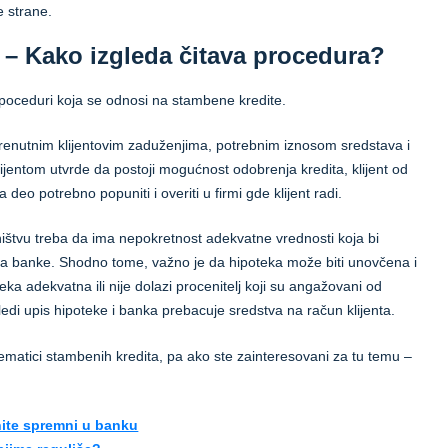
e strane.
u – Kako izgleda čitava procedura?
 poceduri koja se odnosi na stambene kredite.
renutnim klijentovim zaduženjima, potrebnim iznosom sredstava i
ijentom utvrde da postoji mogućnost odobrenja kredita, klijent od
a deo potrebno popuniti i overiti u firmi gde klijent radi.
sništvu treba da ima nepokretnost adekvatne vrednosti koja bi
ja banke. Shodno tome, važno je da hipoteka može biti unovčena i
eka adekvatna ili nije dolazi procenitelj koji su angažovani od
edi upis hipoteke i banka prebacuje sredstva na račun klijenta.
tematici stambenih kredita, pa ako ste zainteresovani za tu temu –
enite spremni u banku