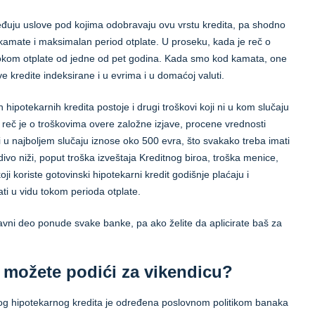
eđuju uslove pod kojima odobravaju ovu vrstu kredita, pa shodno
kamate i maksimalan period otplate. U proseku, kada je reč o
kom otplate od jedne od pet godina. Kada smo kod kamata, one
 kredite indeksirane i u evrima i u domaćoj valuti.
ipotekarnih kredita postoje i drugi troškovi koji ni u kom slučaju
o, reč je o troškovima overe založne izjave, procene vrednosti
i u najboljem slučaju iznose oko 500 evra, što svakako treba imati
divo niži, poput troška izveštaja Kreditnog biroa, troška menice,
oji koriste gotovinski hipotekarni kredit godišnje plaćaju i
ati u vidu tokom perioda otplate.
tavni deo ponude svake banke, pa ako želite da aplicirate baš za
i možete podići za vikendicu?
kog hipotekarnog kredita je određena poslovnom politikom banaka