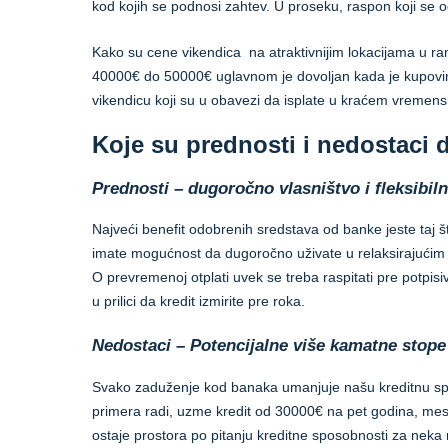
kod kojih se podnosi zahtev. U proseku, raspon koji se
Kako su cene vikendica na atraktivnijim lokacijama u ra
40000€ do 50000€ uglavnom je dovoljan kada je kupovina u
vikendicu koji su u obavezi da isplate u kraćem vremen
Koje su prednosti i nedostaci d
Prednosti – dugoročno vlasništvo i fleksibiln
Najveći benefit odobrenih sredstava od banke jeste taj š
imate mogućnost da dugoročno uživate u relaksirajućim m
O prevremenoj otplati uvek se treba raspitati pre potpisi
u prilici da kredit izmirite pre roka.
Nedostaci – Potencijalne više kamatne stope 
Svako zaduženje kod banaka umanjuje našu kreditnu spo
primera radi, uzme kredit od 30000€ na pet godina, mese
ostaje prostora po pitanju kreditne sposobnosti za neka