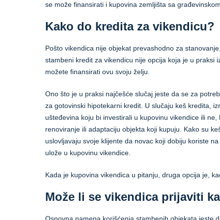
se može finansirati i kupovina zemljišta sa građevinsko
Kako do kredita za vikendicu?
Pošto vikendica nije objekat prevashodno za stanovanje,
stambeni kredit za vikendicu nije opcija koja je u praksi 
možete finansirati ovu svoju želju.
Ono što je u praksi najčešće slučaj jeste da se za potrebe
za gotovinski hipotekarni kredit. U slučaju keš kredita, izno
ušteđevina koju bi investirali u kupovinu vikendice ili ne,
renoviranje ili adaptaciju objekta koji kupuju. Kako su
uslovljavaju svoje klijente da novac koji dobiju koriste n
ulože u kupovinu vikendice.
Kada je kupovina vikendica u pitanju, druga opcija je, ka
Može li se vikendica prijaviti 
Osnovna namena korišćenja stambenih objekata jeste da 