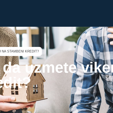
U NA STAMBENI KREDIT?
e da uzmete vike
edit?