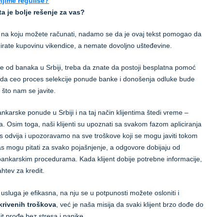
njime reguliše?
ta je bolje rešenje za vas?
ja na koju možete računati, nadamo se da je ovaj tekst pomogao da
nirate kupovinu vikendice, a nemate dovoljno ušteđevine.
ke od banaka u Srbiji, treba da znate da postoji besplatna pomoć
že da ceo proces selekcije ponude banke i donošenja odluke bude
 što nam se javite.
bankarske ponude u Srbiji i na taj način klijentima štedi vreme –
 Osim toga, naši klijenti su upoznati sa svakom fazom apliciranja
odvija i upozoravamo na sve troškove koji se mogu javiti tokom
nas mogu pitati za svako pojašnjenje, a odgovore dobijaju od
m bankarskim procedurama. Kada klijent dobije potrebne informacije,
htev za kredit.
usluga je efikasna, na nju se u potpunosti možete osloniti i
krivenih troškova
, već je naša misija da svaki klijent brzo dođe do
it prođe bez stresa i panike.