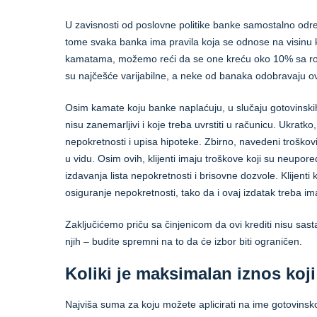
U zavisnosti od poslovne politike banke samostalno odr
tome svaka banka ima pravila koja se odnose na visinu 
kamatama, možemo reći da se one kreću oko 10% sa ro
su najčešće varijabilne, a neke od banaka odobravaju ove
Osim kamate koju banke naplaćuju, u slučaju gotovinskih h
nisu zanemarljivi i koje treba uvrstiti u računicu. Ukratk
nepokretnosti i upisa hipoteke. Zbirno, navedeni troškov
u vidu. Osim ovih, klijenti imaju troškove koji su neupore
izdavanja lista nepokretnosti i brisovne dozvole. Klijenti k
osiguranje nepokretnosti, tako da i ovaj izdatak treba im
Zaključićemo priču sa činjenicom da ovi krediti nisu sas
njih – budite spremni na to da će izbor biti ograničen.
Koliki je maksimalan iznos koj
Najviša suma za koju možete aplicirati na ime gotovins