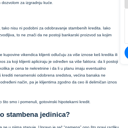
m dozvolom za izgradnju kuće.
 tako nisu ni podobni za odobravanje stambenih kredita. Iako
izvodljiva, to ne znači da ne postoji bankarski proizvod sa kojim
 kupovine vikendica klijenti odlučuju za više iznose keš kredita ili
s za koji klijenti apliciraju je određen sa više faktora: da li postoji
 kolika je cena te nekretnine i da li u planu imaju eventualno
 keš krediti nenamenski odobrena sredstva, većina banaka ne
a određeni način, pa je klijentima zgodno da ceo ili delimičan iznos
o što smo i pomenuli, gotovinski hipotekarni kredit.
kao stambena jedinica?
se u njima stanuje. Upravo je reč “namena” ono što pravi razliku