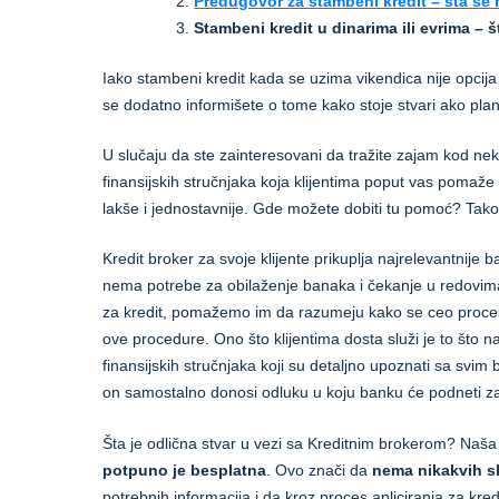
Predugovor za stambeni kredit – šta se 
Stambeni kredit u dinarima ili evrima – š
Iako stambeni kredit kada se uzima vikendica nije opci
se dodatno informišete o tome kako stoje stvari ako pla
U slučaju da ste zainteresovani da tražite zajam kod ne
finansijskih stručnjaka koja klijentima poput vas poma
lakše i jednostavnije. Gde možete dobiti tu pomoć? Tako
Kredit broker za svoje klijente prikuplja najrelevantnije 
nema potrebe za obilaženje banaka i čekanje u redovima.
za kredit, pomažemo im da razumeju kako se ceo proces 
ove procedure. Ono što klijentima dosta služi je to što 
finansijskih stručnjaka koji su detaljno upoznati sa svi
on samostalno donosi odluku u koju banku će podneti za
Šta je odlična stvar u vezi sa Kreditnim brokerom? Naša 
potpuno je besplatna
. Ovo znači da
nema nikakvih s
potrebnih informacija i da kroz proces apliciranja za kred