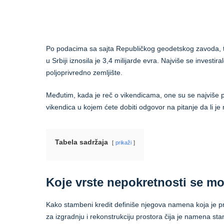
Po podacima sa sajta Republičkog geodetskog zavoda, to
u Srbiji iznosila je 3,4 milijarde evra. Najviše se investi
poljoprivredno zemljište.
Međutim, kada je reč o vikendicama, one su se najviše 
vikendica u kojem ćete dobiti odgovor na pitanje da li j
Tabela sadržaja
prikaži
Koje vrste nepokretnosti se m
Kako stambeni kredit definiše njegova namena koja je p
za izgradnju i rekonstrukciju prostora čija je namena s