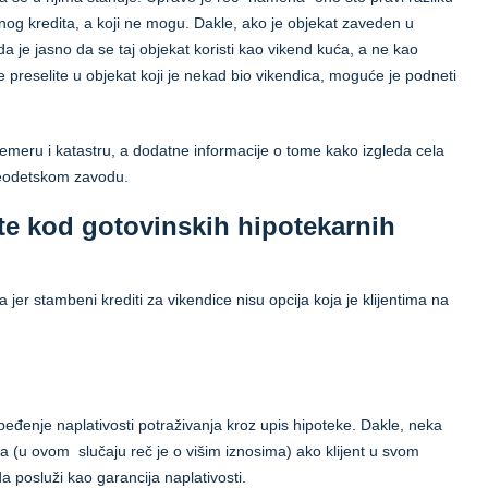
og kredita, a koji ne mogu. Dakle, ako je objekat zaveden u
a je jasno da se taj objekat koristi kao vikend kuća, a ne kao
e preselite u objekat koji je nekad bio vikendica, moguće je podneti
eru i katastru, a dodatne informacije o tome kako izgleda cela
geodetskom zavodu.
ate kod gotovinskih hipotekarnih
a jer stambeni krediti za vikendice nisu opcija koja je klijentima na
đenje naplativosti potraživanja kroz upis hipoteke. Dakle, neka
(u ovom slučaju reč je o višim iznosima) ako klijent u svom
 posluži kao garancija naplativosti.