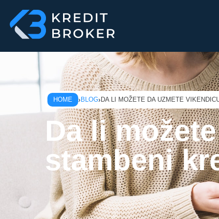
Skip
to
content
HOME
BLOG
DA LI MOŽETE DA UZMETE VIKENDIC
Da li možet
stambeni kr