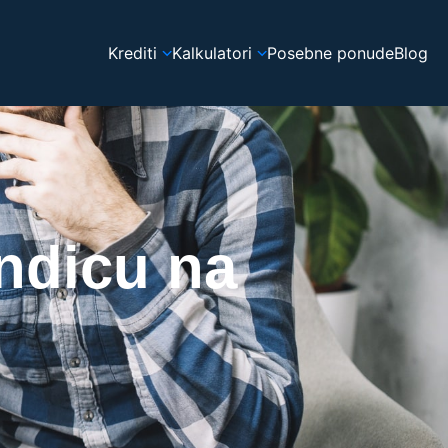
Krediti
Kalkulatori
Posebne ponude
Blog
ndicu na