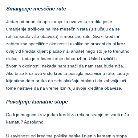
Smanjenje mesečne rate
Jedan od benefita apliciranja za ovu vrstu kredita jeste
umanjenje troškova na ime mesečnih rata (u slučaju da se
refinansiralo više obaveza) ili mesečne rate. Svaki kreditni
zahtev ima specifične okolnosti i ukoliko se proceni da bi kroz
ovaj vid kredita klijent plaćao niži anuitet nego što je to trenutno
slučaj – tada je refinansiranje dobar izbor. Usled različitih
životnih okolnosti, nekada nam znači da nam rata bude niža.
Ako bi se kroz ovu vrstu kredita postigla niža visina rate, tada je
klijentima data prilika da sebi olakšaju otplatu i da zahvaljujući
tome nastave da na vreme izmiruju svoje kreditne obaveze.
Povoljnije kamatne stope
Da li je moguće kroz jedan kredit za refinansiranje ostvariti nižu
kamatu? Apsolutno!
U zavisnosti od kreditne politike banke i njenih kamatnih stopa