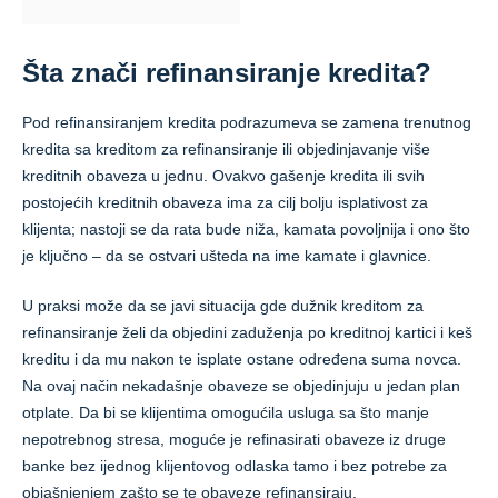
Šta znači refinansiranje kredita?
Pod refinansiranjem kredita podrazumeva se zamena trenutnog
kredita sa kreditom za refinansiranje ili objedinjavanje više
kreditnih obaveza u jednu. Ovakvo gašenje kredita ili svih
postojećih kreditnih obaveza ima za cilj bolju isplativost za
klijenta; nastoji se da rata bude niža, kamata povoljnija i ono što
je ključno – da se ostvari ušteda na ime kamate i glavnice.
U praksi može da se javi situacija gde dužnik kreditom za
refinansiranje želi da objedini zaduženja po kreditnoj kartici i keš
kreditu i da mu nakon te isplate ostane određena suma novca.
Na ovaj način nekadašnje obaveze se objedinjuju u jedan plan
otplate. Da bi se klijentima omogućila usluga sa što manje
nepotrebnog stresa, moguće je refinasirati obaveze iz druge
banke bez ijednog klijentovog odlaska tamo i bez potrebe za
objašnjenjem zašto se te obaveze refinansiraju.