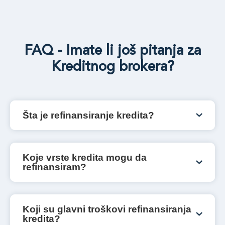
FAQ - Imate li još pitanja za
Kreditnog brokera?
Šta je refinansiranje kredita?
Pod refinansiranjem kredita podrazumeva se
sklapanje novog ugovora o kreditu kako bi se
postojeća dugovanja zatvorila, a dug otplaćivao
Koje vrste kredita mogu da
po povoljnijim uslovima.
refinansiram?
Moguće je refinansirati keš kredite, rate za lizing,
kreditne kartice, zaduženje po računu i sl.
Koji su glavni troškovi refinansiranja
kredita?