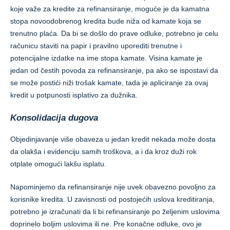
koje važe za kredite za refinansiranje, moguće je da kamatna
stopa novoodobrenog kredita bude niža od kamate koja se
trenutno plaća. Da bi se došlo do prave odluke, potrebno je celu
računicu staviti na papir i pravilno uporediti trenutne i
potencijalne izdatke na ime stopa kamate. Visina kamate je
jedan od čestih povoda za refinansiranje, pa ako se ispostavi da
se može postići niži trošak kamate, tada je apliciranje za ovaj
kredit u potpunosti isplativo za dužnika.
Konsolidacija dugova
Objedinjavanje više obaveza u jedan kredit nekada može dosta
da olakša i evidenciju samih troškova, a i da kroz duži rok
otplate omogući lakšu isplatu.
Napominjemo da refinansiranje nije uvek obavezno povoljno za
korisnike kredita. U zavisnosti od postojećih uslova kreditiranja,
potrebno je izračunati da li bi refinansiranje po željenim uslovima
doprinelo boljim uslovima ili ne. Pre konačne odluke, ovo je