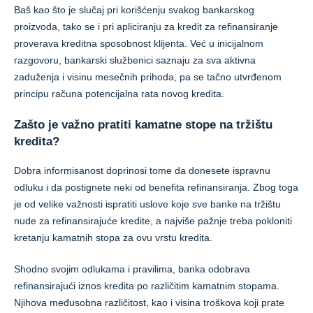
Baš kao što je slučaj pri korišćenju svakog bankarskog
proizvoda, tako se i pri apliciranju za kredit za refinansiranje
proverava kreditna sposobnost klijenta. Već u inicijalnom
razgovoru, bankarski službenici saznaju za sva aktivna
zaduženja i visinu mesečnih prihoda, pa se tačno utvrđenom
principu računa potencijalna rata novog kredita.
Zašto je važno pratiti kamatne stope na tržištu
kredita?
Dobra informisanost doprinosi tome da donesete ispravnu
odluku i da postignete neki od benefita refinansiranja. Zbog toga
je od velike važnosti ispratiti uslove koje sve banke na tržištu
nude za refinansirajuće kredite, a najviše pažnje treba pokloniti
kretanju kamatnih stopa za ovu vrstu kredita.
Shodno svojim odlukama i pravilima, banka odobrava
refinansirajući iznos kredita po različitim kamatnim stopama.
Njihova međusobna različitost, kao i visina troškova koji prate