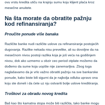
ovu vrstu kredita utiču na krajnju sumu koju klijent plaća kroz
mesečne anuitete.
Na šta morate da obratite pažnju
kod refinansiranja?
Proučite ponude više banaka
Različite banke nudi različite uslove za refinansiranje postojećih
dugovanja. Razlike nekada nisu prevelike, ali su dovoljne da na
mesečnom nivou postoji razlika koja je još veća na godišnjem
nivou, dok ako uzmemo u obzir ceo period otplate možemo da
dođemo da sume koja uopšte nije zanemarljiva. Zbog toga
naglašavamo da je vrlo važno obratiti pažnju na sve bankarske
ponude, kako biste bili sigurni da je najbolja odluka upravo ona
koju ste doneli i da ćete uz nju ostvariti bolje uslove kreditiranja.
Troškovi za obradu novog kredita
Baš kao što kamatna stopa može biti različita, tako banke mogu