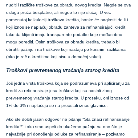
nuditi i različite troškove za obradu novog kredita. Negde se ova
usluga pruža besplatno, ali negde to nije slučaj. U već
pomenutoj kalkulaciji troškova kredita, banke će naglasiti da li i
koji iznos se naplaćuj obradu zahteva za refinansirajući kredit,
tako da klijenti imaju transparente podatke koje međusobno
mogu porediti. Osim troškova za obradu kredita, trebalo bi
obratiti pažnju i na troškove koji nastaju po kursnim razlikama
(ako je reč o kreditima koji nisu u domaćoj valuti).
Troškovi prevremenog vraćanja starog kredita
Još jedna vrsta troškova koja se podrazumeva pri apliciranju za
kredit za refinansiraje jesu troškovi koji su nastali zbog
prevremenog vraćanja starog kredita. U proseku, oni iznose od
1% do 3% i naplaćuju se na preostali iznos glavnice.
Ako ste dobili jasan odgovor na pitanje “Šta znači refinansiranje
kredita?” i ako smo uspeli da ukažemo pažnju na ono što je
najvažnije pri donošenju odluke za refinansiranje – pozivamo