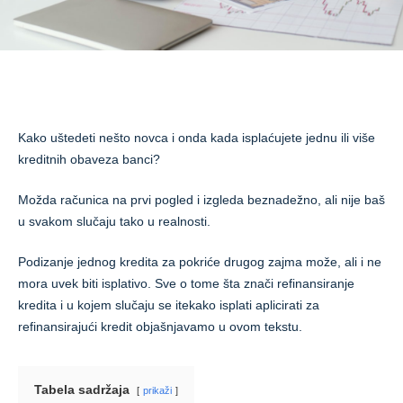
Kako uštedeti nešto novca i onda kada isplaćujete jednu ili više
kreditnih obaveza banci?
Možda računica na prvi pogled i izgleda beznadežno, ali nije baš
u svakom slučaju tako u realnosti.
Podizanje jednog kredita za pokriće drugog zajma može, ali i ne
mora uvek biti isplativo. Sve o tome šta znači refinansiranje
kredita i u kojem slučaju se itekako isplati aplicirati za
refinansirajući kredit objašnjavamo u ovom tekstu.
Tabela sadržaja
prikaži