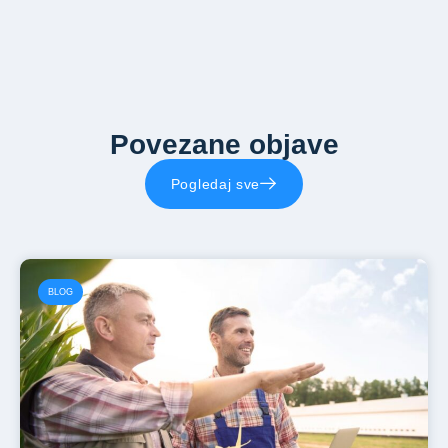
dokumentaciju o kreditu koji se refinansira, kao i
izvod iz banke o trenutnim obavezama. U slučaju
da refinansirate obaveze iz matične banke, tada
će banka tražiti manje dokumenata jer većinu
poseduje.
Povezane objave
Pogledaj sve
BLOG