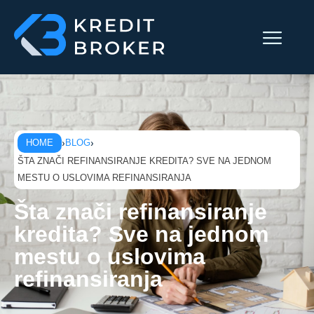
Skip
to
content
HOME
BLOG
ŠTA ZNAČI REFINANSIRANJE KREDITA? SVE NA JEDNOM
MESTU O USLOVIMA REFINANSIRANJA
Šta znači refinansiranje
kredita? Sve na jednom
mestu o uslovima
refinansiranja