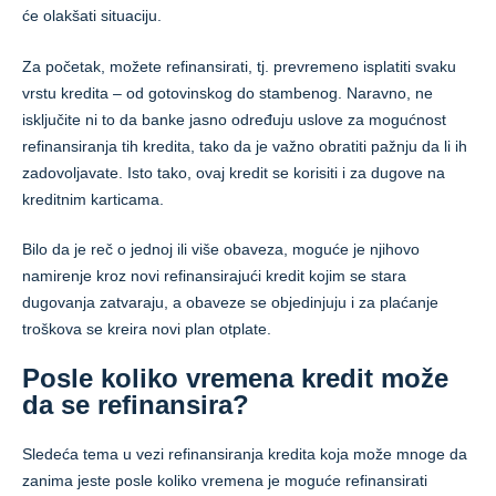
će olakšati situaciju.
Za početak, možete refinansirati, tj. prevremeno isplatiti svaku
vrstu kredita – od gotovinskog do stambenog. Naravno, ne
isključite ni to da banke jasno određuju uslove za mogućnost
refinansiranja tih kredita, tako da je važno obratiti pažnju da li ih
zadovoljavate. Isto tako, ovaj kredit se korisiti i za dugove na
kreditnim karticama.
Bilo da je reč o jednoj ili više obaveza, moguće je njihovo
namirenje kroz novi refinansirajući kredit kojim se stara
dugovanja zatvaraju, a obaveze se objedinjuju i za plaćanje
troškova se kreira novi plan otplate.
Posle koliko vremena kredit može
da se refinansira?
Sledeća tema u vezi refinansiranja kredita koja može mnoge da
zanima jeste posle koliko vremena je moguće refinansirati