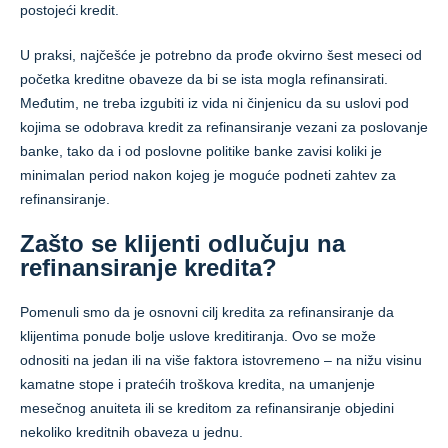
postojeći kredit.
U praksi, najčešće je potrebno da prođe okvirno šest meseci od
početka kreditne obaveze da bi se ista mogla refinansirati.
Međutim, ne treba izgubiti iz vida ni činjenicu da su uslovi pod
kojima se odobrava kredit za refinansiranje vezani za poslovanje
banke, tako da i od poslovne politike banke zavisi koliki je
minimalan period nakon kojeg je moguće podneti zahtev za
refinansiranje.
Zašto se klijenti odlučuju na
refinansiranje kredita?
Pomenuli smo da je osnovni cilj kredita za refinansiranje da
klijentima ponude bolje uslove kreditiranja. Ovo se može
odnositi na jedan ili na više faktora istovremeno – na nižu visinu
kamatne stope i pratećih troškova kredita, na umanjenje
mesečnog anuiteta ili se kreditom za refinansiranje objedini
nekoliko kreditnih obaveza u jednu.