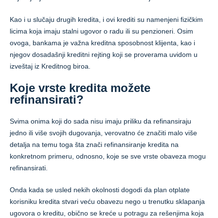
Kao i u slučaju drugih kredita, i ovi krediti su namenjeni fizičkim
licima koja imaju stalni ugovor o radu ili su penzioneri. Osim
ovoga, bankama je važna kreditna sposobnost klijenta, kao i
njegov dosadašnji kreditni rejting koji se proverama uvidom u
izveštaj iz Kreditnog biroa.
Koje vrste kredita možete
refinansirati?
Svima onima koji do sada nisu imaju priliku da refinansiraju
jedno ili više svojih dugovanja, verovatno će značiti malo više
detalja na temu toga šta znači refinansiranje kredita na
konkretnom primeru, odnosno, koje se sve vrste obaveza mogu
refinansirati.
Onda kada se usled nekih okolnosti dogodi da plan otplate
korisniku kredita stvari veću obavezu nego u trenutku sklapanja
ugovora o kreditu, obično se kreće u potragu za rešenjima koja