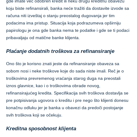
gde imate već odobren kredit ili neku drugu kreditnu obavezu
koju biste refinansirali, banka neće tražiti da dostavite izvode sa
računa niti izveštaj o stanju preostalog dugovanja jer tim
podacima ima pristup. Situacija koja podrazumeva opširniju
papirologu je ona gde banka nema te podatke i gde se ti podaci
pribavaljaju od matične banke klijenta.
Plaćanje dodatnih troškova za refinansiranje
Ono što je korisno znati jeste da refinansiranje obaveza sa
sobom nosi i neke troškove koje do sada niste imali. Reč je o
troškovima prevremenog vraćanja starog duga na preostali
iznos glavnice, kao i o troškovima obrade novog,
refinansirajućeg kredita. Specifikacija svih troškova dostavlja se
pre potpisivanja ugovora o kreditu i pre nego što klijenti donesu
konačnu odluku jer je banka u obavezi da predoči postojanje
svih troškova koji se očekuju.
Kreditna sposobnost klijenta