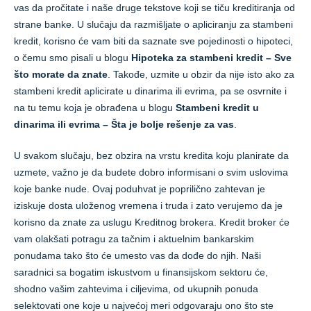
vas da pročitate i naše druge tekstove koji se tiču kreditiranja od
strane banke. U slučaju da razmišljate o apliciranju za stambeni
kredit, korisno će vam biti da saznate sve pojedinosti o hipoteci,
o čemu smo pisali u blogu
Hipoteka za stambeni kredit – Sve
što morate da znate
. Takođe, uzmite u obzir da nije isto ako za
stambeni kredit aplicirate u dinarima ili evrima, pa se osvrnite i
na tu temu koja je obrađena u blogu
Stambeni kredit u
dinarima ili evrima – Šta je bolje rešenje za vas
.
U svakom slučaju, bez obzira na vrstu kredita koju planirate da
uzmete, važno je da budete dobro informisani o svim uslovima
koje banke nude. Ovaj poduhvat je poprilično zahtevan je
iziskuje dosta uloženog vremena i truda i zato verujemo da je
korisno da znate za uslugu Kreditnog brokera. Kredit broker će
vam olakšati potragu za tačnim i aktuelnim bankarskim
ponudama tako što će umesto vas da dođe do njih. Naši
saradnici sa bogatim iskustvom u finansijskom sektoru će,
shodno vašim zahtevima i ciljevima, od ukupnih ponuda
selektovati one koje u najvećoj meri odgovaraju ono što ste