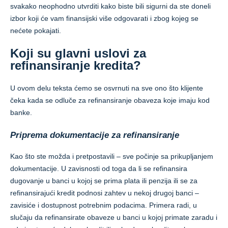
svakako neophodno utvrditi kako biste bili sigurni da ste doneli
izbor koji će vam finansijski više odgovarati i zbog kojeg se
nećete pokajati.
Koji su glavni uslovi za
refinansiranje kredita?
U ovom delu teksta ćemo se osvrnuti na sve ono što klijente
čeka kada se odluče za refinansiranje obaveza koje imaju kod
banke.
Priprema dokumentacije za refinansiranje
Kao što ste možda i pretpostavili – sve počinje sa prikupljanjem
dokumentacije. U zavisnosti od toga da li se refinansira
dugovanje u banci u kojoj se prima plata ili penzija ili se za
refinansirajući kredit podnosi zahtev u nekoj drugoj banci –
zavisiće i dostupnost potrebnim podacima. Primera radi, u
slučaju da refinansirate obaveze u banci u kojoj primate zaradu i