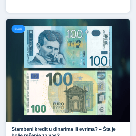
BLOG
Stambeni kredit u dinarima ili evrima? – Šta je
bolje rešenje za vas?