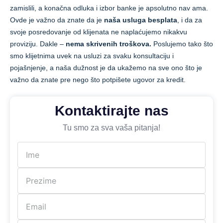
zamislili, a konačna odluka i izbor banke je apsolutno nav ama.
Ovde je važno da znate da je
naša usluga besplata
, i da za
svoje posredovanje od klijenata ne naplaćujemo nikakvu
proviziju. Dakle –
nema skrivenih troškova.
Poslujemo tako što
smo klijetnima uvek na usluzi za svaku konsultaciju i
pojašnjenje, a naša dužnost je da ukažemo na sve ono što je
važno da znate pre nego što potpišete ugovor za kredit.
Kontaktirajte nas
Tu smo za sva vaša pitanja!